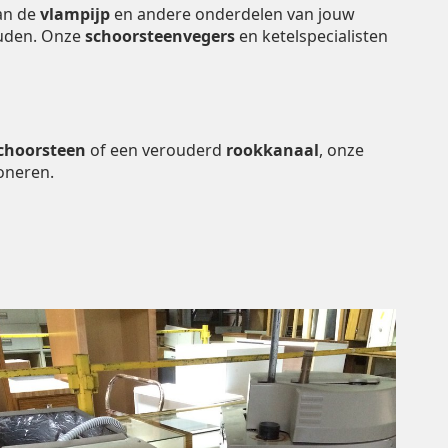
van de
vlampijp
en andere onderdelen van jouw
houden. Onze
schoorsteenvegers
en ketelspecialisten
choorsteen
of een verouderd
rookkanaal
, onze
oneren.