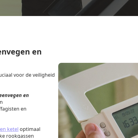
envegen en
iaal voor de veiligheid
eenvegen en
en
fagisten en
en ketel
optimaal
jke rookgassen