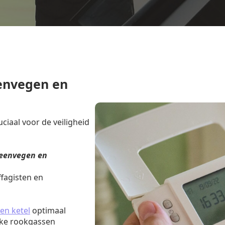
envegen en
iaal voor de veiligheid
eenvegen en
fagisten en
en ketel
optimaal
jke rookgassen