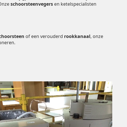
 Onze
schoorsteenvegers
en ketelspecialisten
choorsteen
of een verouderd
rookkanaal
, onze
oneren.