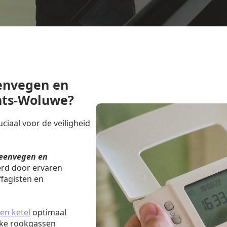
envegen en
chts-Woluwe?
iaal voor de veiligheid
eenvegen en
erd door ervaren
fagisten en
en ketel
optimaal
jke rookgassen