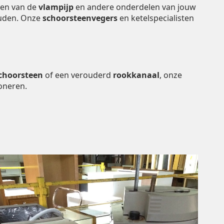
gen van de
vlampijp
en andere onderdelen van jouw
houden. Onze
schoorsteenvegers
en ketelspecialisten
choorsteen
of een verouderd
rookkanaal
, onze
oneren.