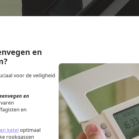
envegen en
m?
iaal voor de veiligheid
eenvegen en
rvaren
fagisten en
en ketel
optimaal
jke rookgassen