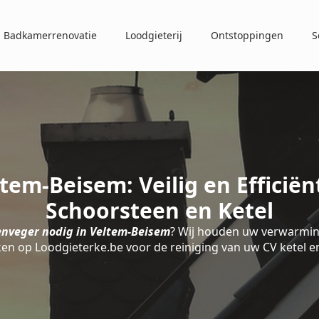
Badkamerrenovatie
Loodgieterij
Ontstoppingen
S
tem-Beisem: Veilig en Efficië
Schoorsteen en Ketel
nveger nodig in Veltem-Beisem
? Wij houden uw verwarming
ken op Loodgieterke.be voor de reiniging van uw CV ketel e