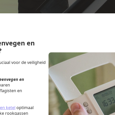
envegen en
?
iaal voor de veiligheid
eenvegen en
varen
fagisten en
en ketel
optimaal
jke rookgassen