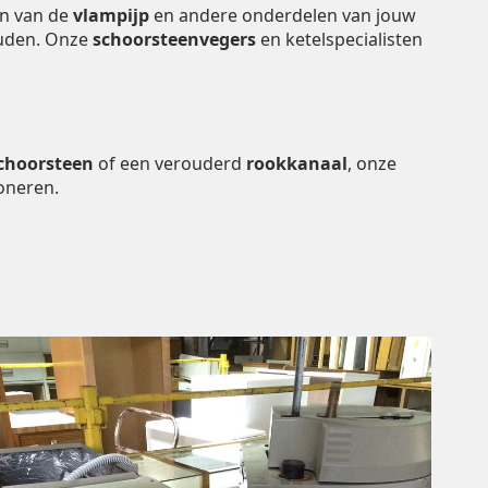
en van de
vlampijp
en andere onderdelen van jouw
houden. Onze
schoorsteenvegers
en ketelspecialisten
choorsteen
of een verouderd
rookkanaal
, onze
oneren.