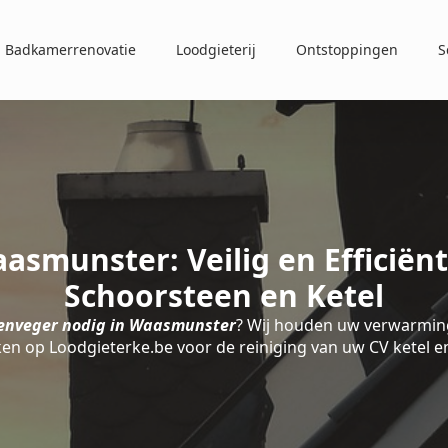
Badkamerrenovatie
Loodgieterij
Ontstoppingen
S
smunster: Veilig en Efficië
Schoorsteen en Ketel
enveger nodig in Waasmunster
? Wij houden uw verwarming
ken op Loodgieterke.be voor de reiniging van uw CV ketel e