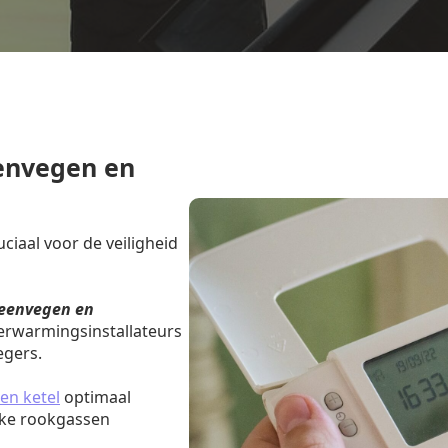
envegen en
iaal voor de veiligheid
eenvegen en
verwarmingsinstallateurs
egers.
en ketel
optimaal
jke rookgassen