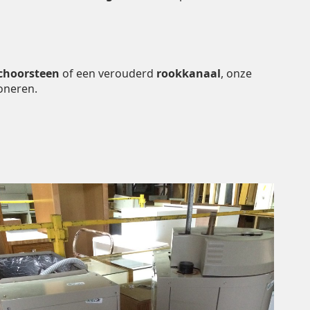
choorsteen
of een verouderd
rookkanaal
, onze
oneren.