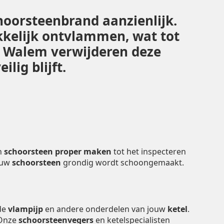
hoorsteenbrand aanzienlijk.
kelijk ontvlammen, wat tot
in Walem verwijderen deze
lig blijft.
n
schoorsteen proper maken
tot het inspecteren
ouw
schoorsteen
grondig wordt schoongemaakt.
 de
vlampijp
en andere onderdelen van jouw
ketel
.
 Onze
schoorsteenvegers
en ketelspecialisten