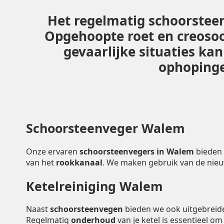
Het regelmatig schoorsteen
Opgehoopte roet en creoso
gevaarlijke situaties ka
ophopingen
Schoorsteenveger Walem
Onze ervaren
schoorsteenvegers in Walem
bieden 
van het
rookkanaal
. We maken gebruik van de nie
Ketelreiniging Walem
Naast
schoorsteenvegen
bieden we ook uitgebrei
Regelmatig
onderhoud
van je ketel is essentieel o