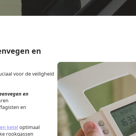
envegen en
iaal voor de veiligheid
eenvegen en
aren
fagisten en
en ketel
optimaal
jke rookgassen