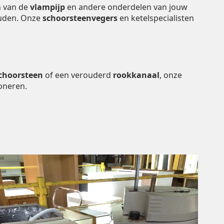
n van de
vlampijp
en andere onderdelen van jouw
houden. Onze
schoorsteenvegers
en ketelspecialisten
choorsteen
of een verouderd
rookkanaal
, onze
oneren.