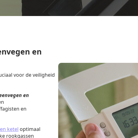
envegen en
iaal voor de veiligheid
eenvegen en
en
fagisten en
en ketel
optimaal
jke rookgassen