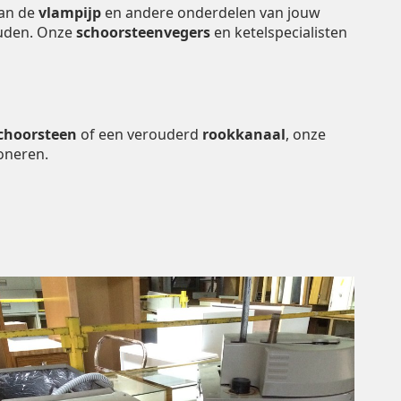
van de
vlampijp
en andere onderdelen van jouw
houden. Onze
schoorsteenvegers
en ketelspecialisten
choorsteen
of een verouderd
rookkanaal
, onze
oneren.