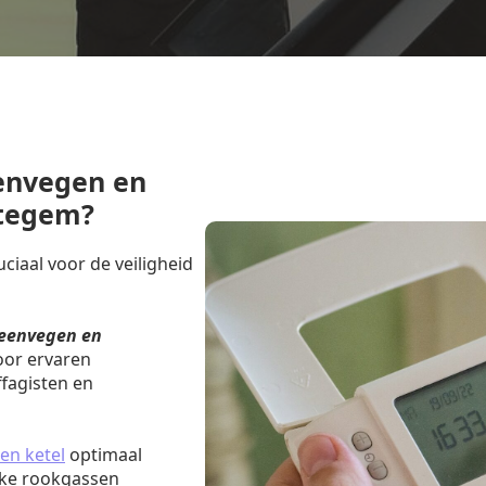
envegen en
etegem?
iaal voor de veiligheid
eenvegen en
oor ervaren
fagisten en
en ketel
optimaal
jke rookgassen