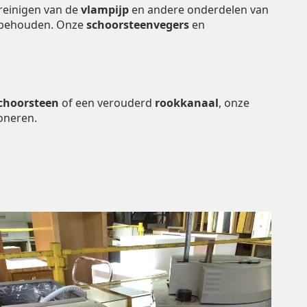
reinigen van de
vlampijp
en andere onderdelen van
te behouden. Onze
schoorsteenvegers
en
choorsteen
of een verouderd
rookkanaal
, onze
oneren.